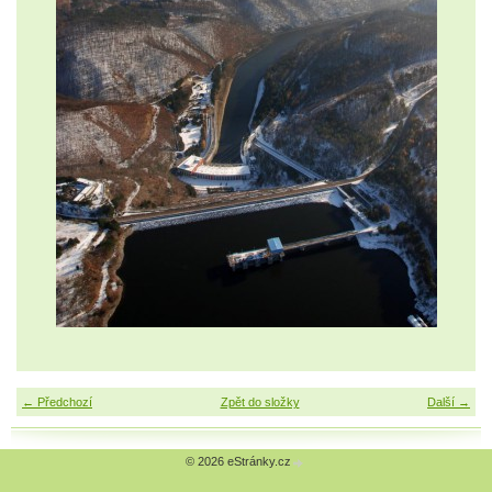
← Předchozí
Zpět do složky
Další →
© 2026 eStránky.cz