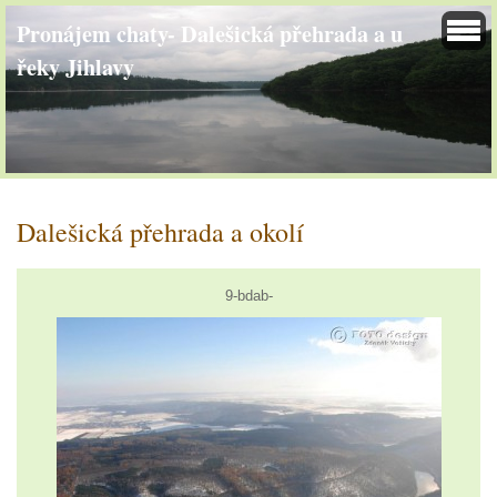
Pronájem chaty- Dalešická přehrada a u
řeky Jihlavy
Dalešická přehrada a okolí
9-bdab-