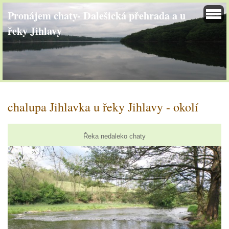
Pronájem chaty- Dalešická přehrada a u
řeky Jihlavy
chalupa Jihlavka u řeky Jihlavy - okolí
Řeka nedaleko chaty