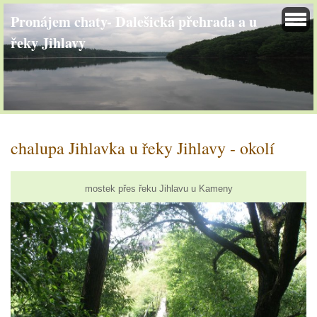
Pronájem chaty- Dalešická přehrada a u
řeky Jihlavy
chalupa Jihlavka u řeky Jihlavy - okolí
mostek přes řeku Jihlavu u Kameny